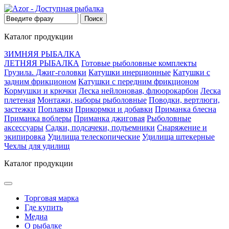
Каталог продукции
ЗИМНЯЯ РЫБАЛКА
ЛЕТНЯЯ РЫБАЛКА
Готовые рыболовные комплекты
Грузила. Джиг-головки
Катушки инерционные
Катушки с
задним фрикционом
Катушки с передним фрикционом
Кормушки и крючки
Леска нейлоновая, флюорокарбон
Леска
плетеная
Монтажи, наборы рыболовные
Поводки, вертлюги,
застежки
Поплавки
Прикормки и добавки
Приманка блесна
Приманка воблеры
Приманка джиговая
Рыболовные
аксессуары
Садки, подсачеки, подъемники
Снаряжение и
экипировка
Удилища телескопические
Удилища штекерные
Чехлы для удилищ
Каталог продукции
Торговая марка
Где купить
Медиа
О рыбалке