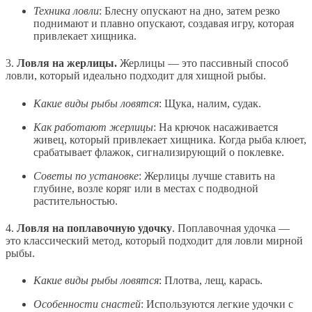
Техника ловли
: Блесну опускают на дно, затем резко
поднимают и плавно опускают, создавая игру, которая
привлекает хищника.
3.
Ловля на жерлицы.
Жерлицы — это пассивный способ
ловли, который идеально подходит для хищной рыбы.
Какие виды рыбы ловятся
: Щука, налим, судак.
Как работают жерлицы
: На крючок насаживается
живец, который привлекает хищника. Когда рыба клюет,
срабатывает флажок, сигнализирующий о поклевке.
Советы по установке
: Жерлицы лучше ставить на
глубине, возле коряг или в местах с подводной
растительностью.
4.
Ловля на поплавочную удочку
. Поплавочная удочка —
это классический метод, который подходит для ловли мирной
рыбы.
Какие виды рыбы ловятся
: Плотва, лещ, карась.
Особенности снастей
: Используются легкие удочки с