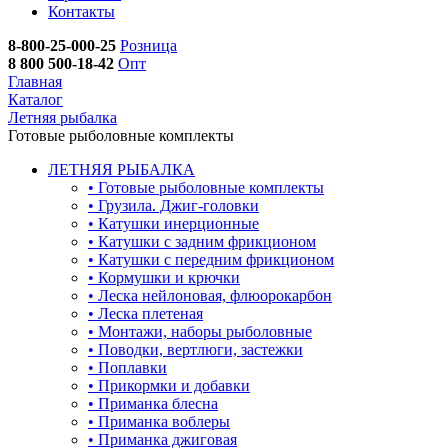
Контакты
8-800-25-000-25
Розница
8 800 500-18-42
Опт
Главная
Каталог
Летняя рыбалка
Готовые рыболовные комплекты
ЛЕТНЯЯ РЫБАЛКА
•
Готовые рыболовные комплекты
•
Грузила. Джиг-головки
•
Катушки инерционные
•
Катушки с задним фрикционом
•
Катушки с передним фрикционом
•
Кормушки и крючки
•
Леска нейлоновая, флюорокарбон
•
Леска плетеная
•
Монтажи, наборы рыболовные
•
Поводки, вертлюги, застежки
•
Поплавки
•
Прикормки и добавки
•
Приманка блесна
•
Приманка воблеры
•
Приманка джиговая