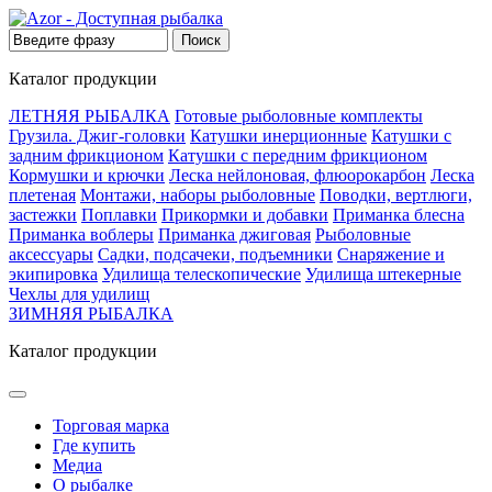
Каталог продукции
ЛЕТНЯЯ РЫБАЛКА
Готовые рыболовные комплекты
Грузила. Джиг-головки
Катушки инерционные
Катушки с
задним фрикционом
Катушки с передним фрикционом
Кормушки и крючки
Леска нейлоновая, флюорокарбон
Леска
плетеная
Монтажи, наборы рыболовные
Поводки, вертлюги,
застежки
Поплавки
Прикормки и добавки
Приманка блесна
Приманка воблеры
Приманка джиговая
Рыболовные
аксессуары
Садки, подсачеки, подъемники
Снаряжение и
экипировка
Удилища телескопические
Удилища штекерные
Чехлы для удилищ
ЗИМНЯЯ РЫБАЛКА
Каталог продукции
Торговая марка
Где купить
Медиа
О рыбалке