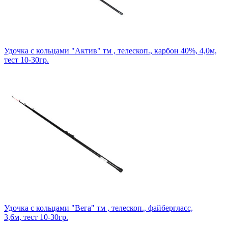
Удочка с кольцами "Актив" тм , телескоп., карбон 40%, 4,0м,
тест 10-30гр.
Удочка с кольцами "Вега" тм , телескоп., файбергласс,
3,6м, тест 10-30гр.