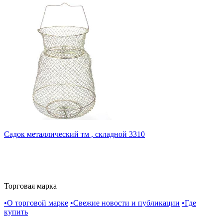
Садок металлический тм , складной 3310
Торговая марка
•
О торговой марке
•
Свежие новости и публикации
•
Где
купить