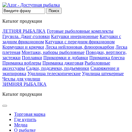
Каталог продукции
ЛЕТНЯЯ РЫБАЛКА
Готовые рыболовные комплекты
Грузила. Джиг-головки
Катушки инерционные
Катушки с
задним фрикционом
Катушки с передним фрикционом
Кормушки и крючки
Леска нейлоновая, флюорокарбон
Леска
плетеная
Монтажи, наборы рыболовные
Поводки, вертлюги,
застежки
Поплавки
Прикормки и добавки
Приманка блесна
Приманка воблеры
Приманка джиговая
Рыболовные
аксессуары
Садки, подсачеки, подъемники
Снаряжение и
экипировка
Удилища телескопические
Удилища штекерные
Чехлы для удилищ
ЗИМНЯЯ РЫБАЛКА
Каталог продукции
Торговая марка
Где купить
Медиа
О рыбалке