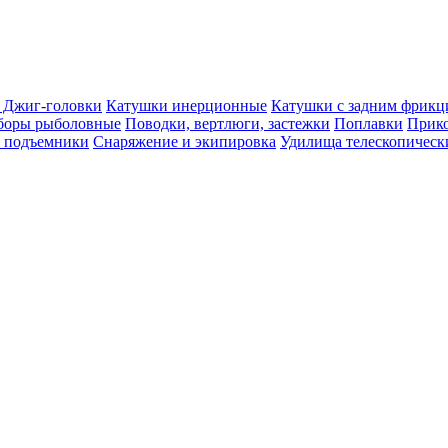
. Джиг-головки
Катушки инерционные
Катушки с задним фрик
боры рыболовные
Поводки, вертлюги, застежки
Поплавки
Прико
, подъемники
Снаряжение и экипировка
Удилища телескопическ