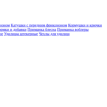
ционом
Катушки с передним фрикционом
Кормушки и крючки
рмки и добавки
Приманка блесна
Приманка воблеры
ие
Удилища штекерные
Чехлы для удилищ