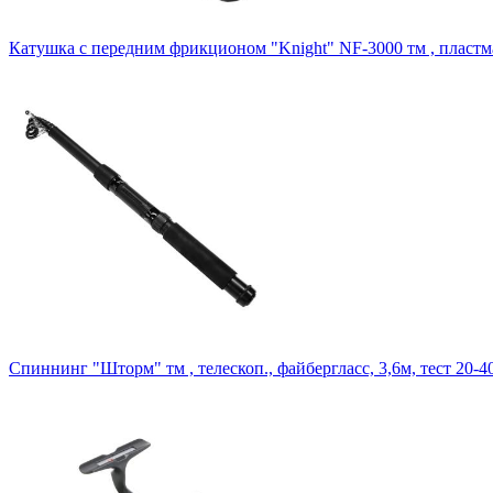
Катушка c передним фрикционом "Knight" NF-3000 тм , пластм
Спиннинг "Шторм" тм , телескоп., файбергласс, 3,6м, тест 20-4