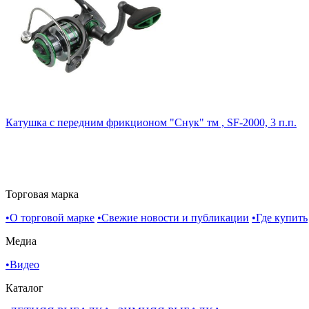
Катушка с передним фрикционом "Снук" тм , SF-2000, 3 п.п.
Торговая марка
•
О торговой марке
•
Свежие новости и публикации
•
Где купить
Медиа
•
Видео
Каталог