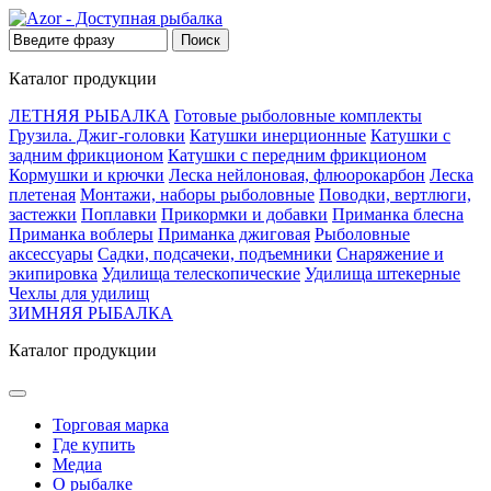
Каталог продукции
ЛЕТНЯЯ РЫБАЛКА
Готовые рыболовные комплекты
Грузила. Джиг-головки
Катушки инерционные
Катушки с
задним фрикционом
Катушки с передним фрикционом
Кормушки и крючки
Леска нейлоновая, флюорокарбон
Леска
плетеная
Монтажи, наборы рыболовные
Поводки, вертлюги,
застежки
Поплавки
Прикормки и добавки
Приманка блесна
Приманка воблеры
Приманка джиговая
Рыболовные
аксессуары
Садки, подсачеки, подъемники
Снаряжение и
экипировка
Удилища телескопические
Удилища штекерные
Чехлы для удилищ
ЗИМНЯЯ РЫБАЛКА
Каталог продукции
Торговая марка
Где купить
Медиа
О рыбалке