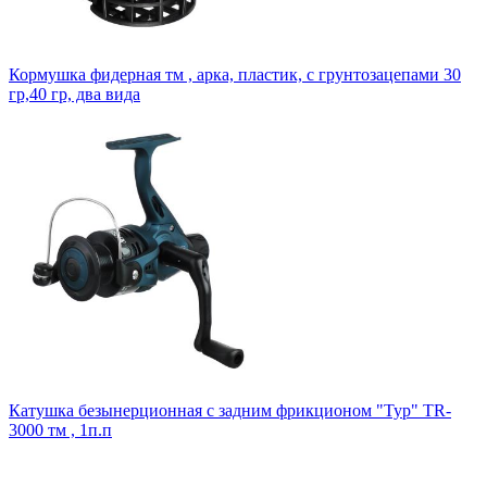
Кормушка фидерная тм , арка, пластик, с грунтозацепами 30
гр,40 гр, два вида
Катушка безынерционная с задним фрикционом "Тур" TR-
3000 тм , 1п.п