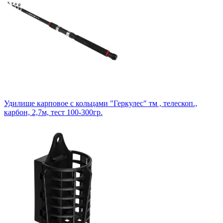
Удилище карповое с кольцами "Геркулес" тм , телескоп.,
карбон, 2,7м, тест 100-300гр.