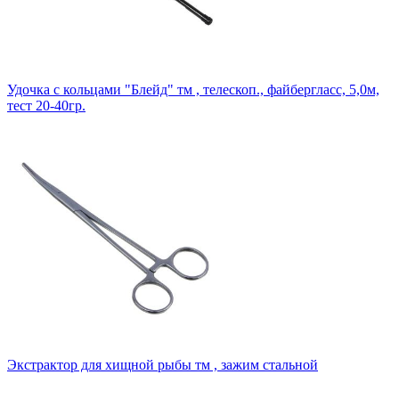
Удочка с кольцами "Блейд" тм , телескоп., файбергласс, 5,0м,
тест 20-40гр.
Экстрактор для хищной рыбы тм , зажим стальной