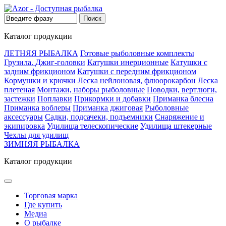
Каталог продукции
ЛЕТНЯЯ РЫБАЛКА
Готовые рыболовные комплекты
Грузила. Джиг-головки
Катушки инерционные
Катушки с
задним фрикционом
Катушки с передним фрикционом
Кормушки и крючки
Леска нейлоновая, флюорокарбон
Леска
плетеная
Монтажи, наборы рыболовные
Поводки, вертлюги,
застежки
Поплавки
Прикормки и добавки
Приманка блесна
Приманка воблеры
Приманка джиговая
Рыболовные
аксессуары
Садки, подсачеки, подъемники
Снаряжение и
экипировка
Удилища телескопические
Удилища штекерные
Чехлы для удилищ
ЗИМНЯЯ РЫБАЛКА
Каталог продукции
Торговая марка
Где купить
Медиа
О рыбалке