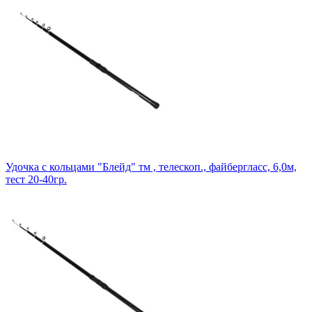
Удочка с кольцами "Блейд" тм , телескоп., файбергласс, 6,0м,
тест 20-40гр.