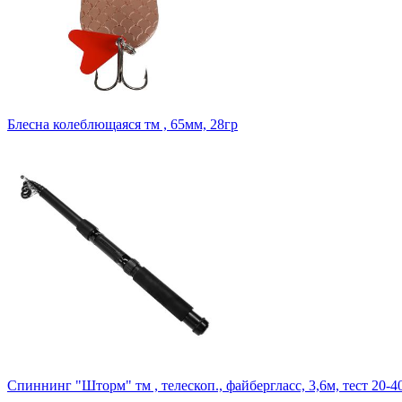
Блесна колеблющаяся тм , 65мм, 28гр
Спиннинг "Шторм" тм , телескоп., файбергласс, 3,6м, тест 20-4