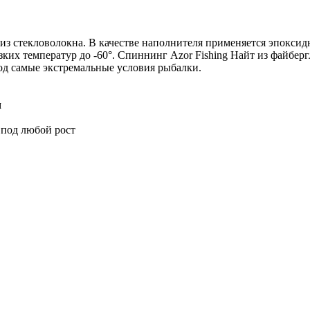
 стекловолокна. В качестве наполнителя применяется эпоксидная
зких температур до -60°. Спиннинг Azor Fishing Найт из файбер
од самые экстремальные условия рыбалки.
м
 под любой рост