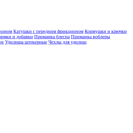
ционом
Катушки с передним фрикционом
Кормушки и крючки
рмки и добавки
Приманка блесна
Приманка воблеры
ие
Удилища штекерные
Чехлы для удилищ