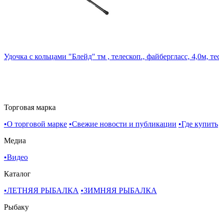
Удочка с кольцами "Блейд" тм , телескоп., файбергласс, 4,0м, те
Торговая марка
•
О торговой марке
•
Свежие новости и публикации
•
Где купить
Медиа
•
Видео
Каталог
•
ЛЕТНЯЯ РЫБАЛКА
•
ЗИМНЯЯ РЫБАЛКА
Рыбаку