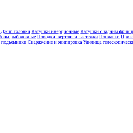
. Джиг-головки
Катушки инерционные
Катушки с задним фрик
боры рыболовные
Поводки, вертлюги, застежки
Поплавки
Прико
, подъемники
Снаряжение и экипировка
Удилища телескопическ