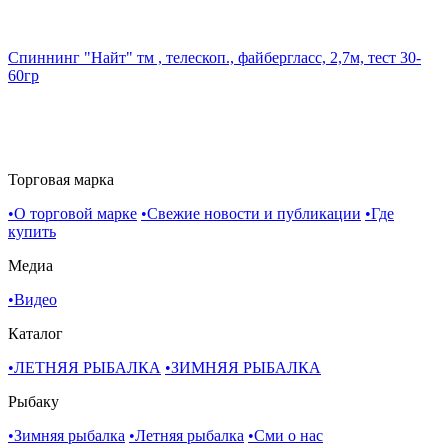
Спиннинг "Найт" тм , телескоп., файбергласс, 2,7м, тест 30-
60гр
Торговая марка
•
О торговой марке
•
Свежие новости и публикации
•
Где
купить
Медиа
•
Видео
Каталог
•
ЛЕТНЯЯ РЫБАЛКА
•
ЗИМНЯЯ РЫБАЛКА
Рыбаку
•
Зимняя рыбалка
•
Летняя рыбалка
•
Cми о нас