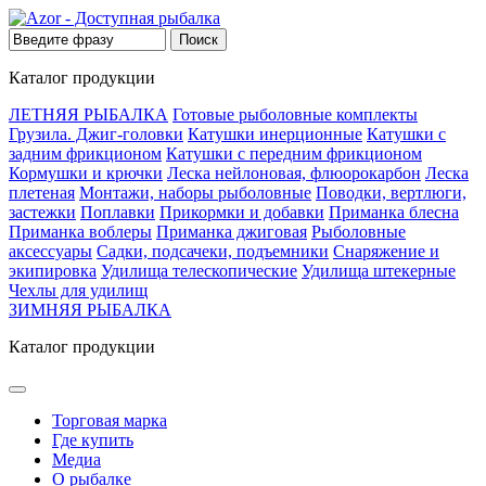
Каталог продукции
ЛЕТНЯЯ РЫБАЛКА
Готовые рыболовные комплекты
Грузила. Джиг-головки
Катушки инерционные
Катушки с
задним фрикционом
Катушки с передним фрикционом
Кормушки и крючки
Леска нейлоновая, флюорокарбон
Леска
плетеная
Монтажи, наборы рыболовные
Поводки, вертлюги,
застежки
Поплавки
Прикормки и добавки
Приманка блесна
Приманка воблеры
Приманка джиговая
Рыболовные
аксессуары
Садки, подсачеки, подъемники
Снаряжение и
экипировка
Удилища телескопические
Удилища штекерные
Чехлы для удилищ
ЗИМНЯЯ РЫБАЛКА
Каталог продукции
Торговая марка
Где купить
Медиа
О рыбалке