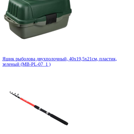
Ящик рыболова двухполочный, 40x19,5x21см, пластик,
зеленый (MB-PL-07_1 )