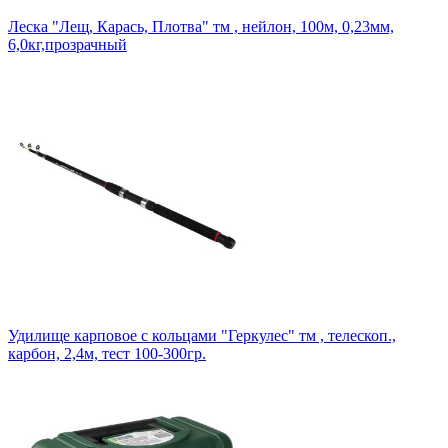
Леска "Лещ, Карась, Плотва" тм , нейлон, 100м, 0,23мм,
6,0кг,прозрачный
Удилище карповое с кольцами "Геркулес" тм , телескоп.,
карбон, 2,4м, тест 100-300гр.